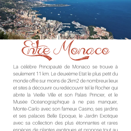
Entre Monaco
La célèbre Principauté de Monaco se trouve à
seulement 11 km. Le deuxième Etat le plus petit du
monde offre sur moins de 2km2 de nombreux lieux
et sites à découvrir ou redécouvrir tel le Rocher qui
abrite la Vieille Ville et son Palais Princier, et le
Musée Océanographique à ne pas manquer,
Monte-Carlo avec son fameux Casino, ses jardins
et ses palaces Belle Epoque, le Jardin Exotique
avec sa collection des plus étonnantes et rares
espèces de plantes exotiques et propose tout au